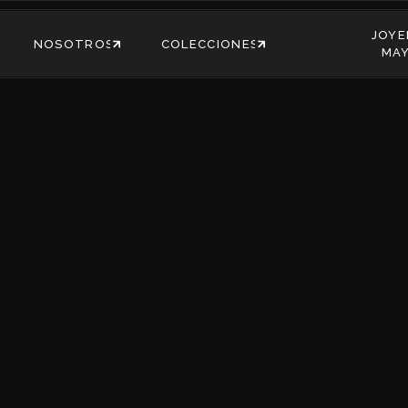
JOYE
NOSOTROS
COLECCIONES
MA
NOSOTROS
COLECCIONES
JOYE
MA